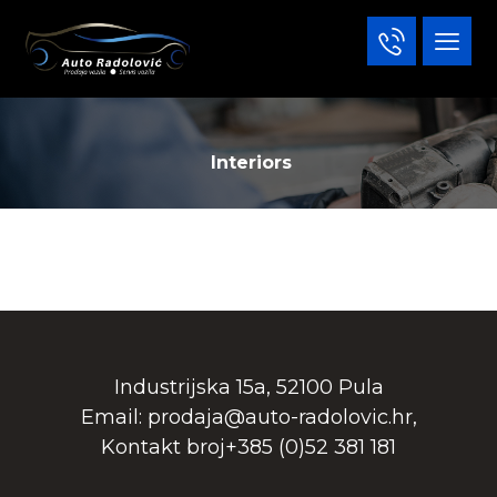
Interiors
10 lipnja, 2018
12 lipnja, 2018
11 lipnja, 2018
10 lipnja, 2017
Industrijska 15a, 52100 Pula
Email: prodaja@auto-radolovic.hr,
Kontakt broj+385 (0)52 381 181