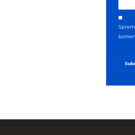
Spremi
koment
Sub