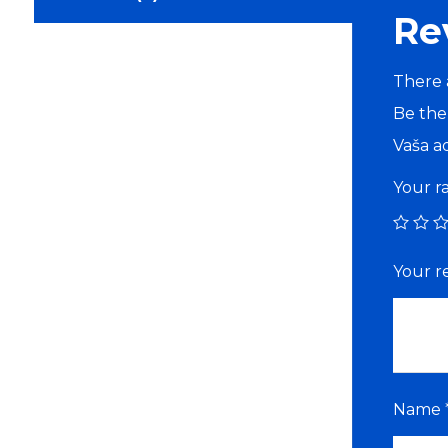
Re
There 
Be the
Vaša ad
Your r
Your r
Name