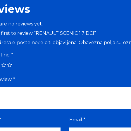
views
are no reviews yet.
 first to review “RENAULT SCENIC 1.7 DCI”
resa e-pošte neće biti objavljena.
Obavezna polja su oz
ating
*
eview
*
*
Email
*