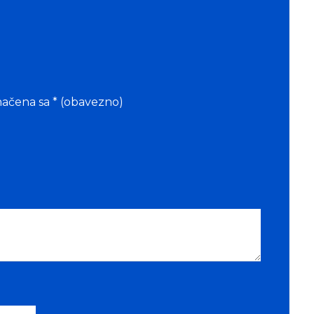
načena sa
* (obavezno)