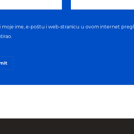
 moje ime, e-poštu i web-stranicu u ovom internet preg
irao.
mit