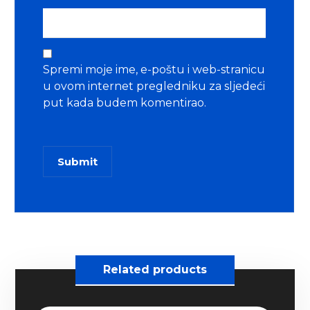
Spremi moje ime, e-poštu i web-stranicu
u ovom internet pregledniku za sljedeći
put kada budem komentirao.
Submit
Related products