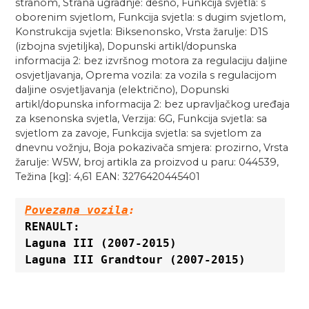
stranom, Strana ugradnje: desno, Funkcija svjetla: s
oborenim svjetlom, Funkcija svjetla: s dugim svjetlom,
Konstrukcija svjetla: Biksenonsko, Vrsta žarulje: D1S
(izbojna svjetiljka), Dopunski artikl/dopunska
informacija 2: bez izvršnog motora za regulaciju daljine
osvjetljavanja, Oprema vozila: za vozila s regulacijom
daljine osvjetljavanja (električno), Dopunski
artikl/dopunska informacija 2: bez upravljačkog uređaja
za ksenonska svjetla, Verzija: 6G, Funkcija svjetla: sa
svjetlom za zavoje, Funkcija svjetla: sa svjetlom za
dnevnu vožnju, Boja pokazivača smjera: prozirno, Vrsta
žarulje: W5W, broj artikla za proizvod u paru: 044539,
Težina [kg]: 4,61 EAN: 3276420445401
Povezana vozila
:
RENAULT:

Laguna III (2007-2015)

Laguna III Grandtour (2007-2015)