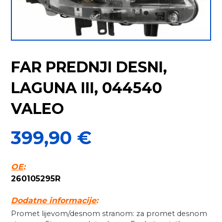
FAR PREDNJI DESNI,
LAGUNA III, 044540
VALEO
399,90
€
OE
:
260105295R
Dodatne informacije
:
Promet lijevom/desnom stranom: za promet desnom