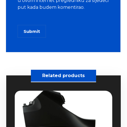
u ovom internet pregledniku za sljedeći
put kada budem komentirao.
Submit
Related products